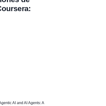
Coursera:
gentic AI and AI Agents: A