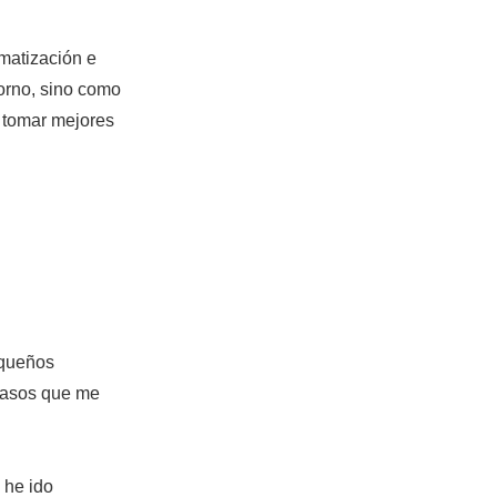
omatización e
dorno, sino como
y tomar mejores
equeños
casos que me
 he ido