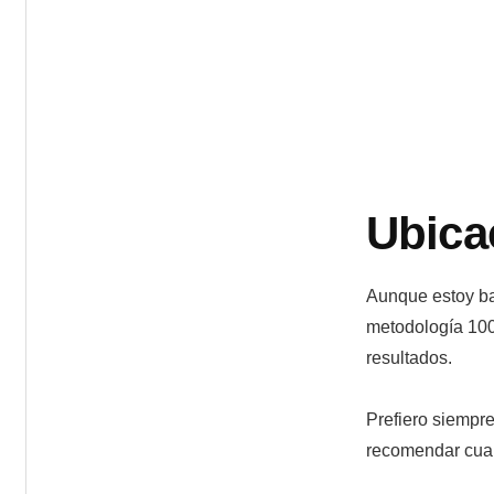
Ubica
Aunque estoy bas
metodología 100%
resultados.
Prefiero siempr
recomendar cual