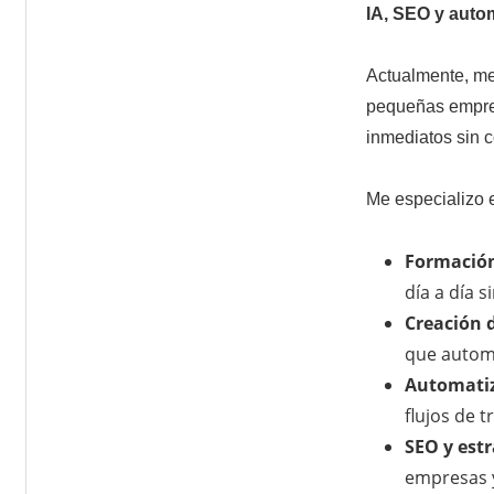
IA, SEO y auto
Actualmente, me 
pequeñas empres
inmediatos sin 
Me especializo e
Formación
día a día 
Creación d
que automa
Automatiz
flujos de t
SEO y est
empresas y