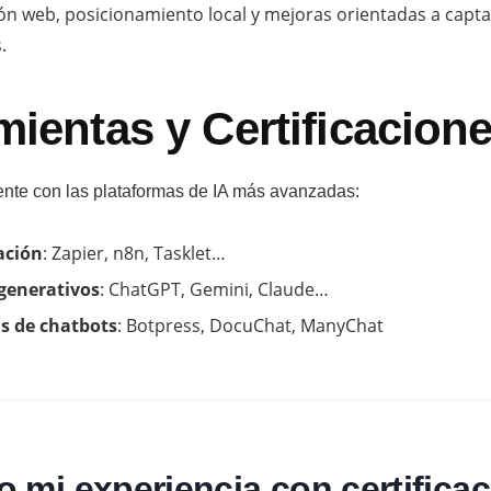
ón web, posicionamiento local y mejoras orientadas a captar 
.
mientas y Certificacion
ente con las plataformas de IA más avanzadas:
ación
: Zapier, n8n, Tasklet…
 generativos
: ChatGPT, Gemini, Claude…
s de chatbots
: Botpress, DocuChat, ManyChat
 mi experiencia con certifica