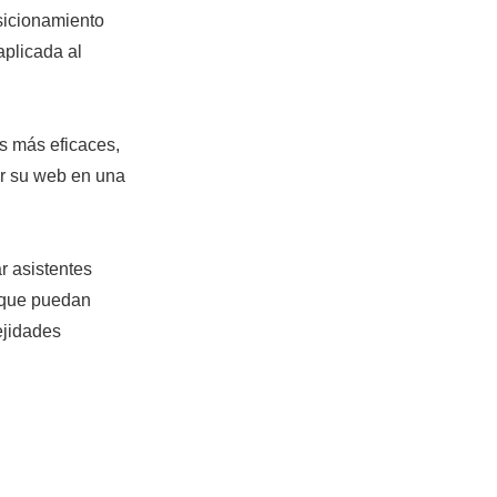
sicionamiento
aplicada al
s más eficaces,
ir su web en una
ar asistentes
a que puedan
ejidades