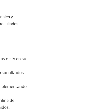
onales y
 resultados
as de IA en su
ersonalizados
s implementando
online de
nidos,