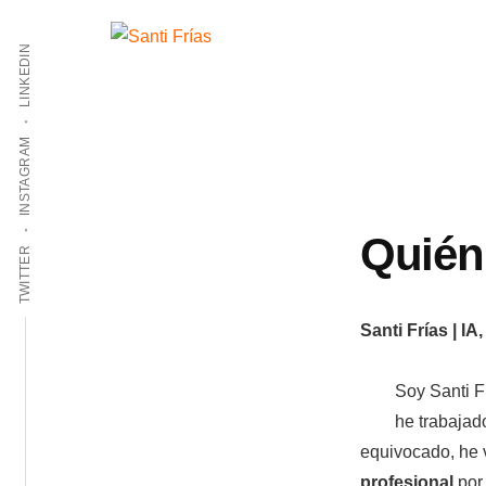
Additional
Saltar
Skip
al
to
LINKEDIN
menu
Santi
contenido
footer
Asesor
Frías
principal
Marketing
Digital
INSTAGRAM
Quién
TWITTER
Santi Frías | I
Soy Santi F
he trabajad
equivocado, he
profesional
por 