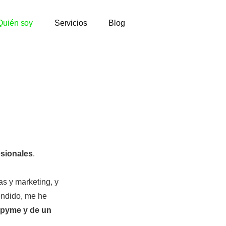
Quién soy
Servicios
Blog
esionales
.
s y marketing, y
endido, me he
a pyme y de un